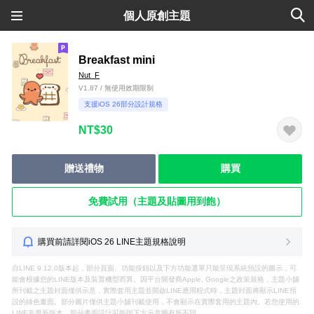
個人原創主題
Breakfast mini
Nut_F
V1.87 / 無使用效期限制
支援iOS 26部分設計規格
NT$30
贈送禮物
購買
免費試用（主題及貼圖用到飽）
購買前請詳閱iOS 26 LINE主題規格說明
自LINE 9.12.0版本起，部分頁面、功能按鈕以及下方功能選單只能呈現系統預設的圖示，可
能會根據您的LINE版本及裝置機型而異。因平台開發商Apple, Google之政策規格，主題小舖
所刊載之主題封面僅供示意，實際套用主題並開啟LINE應用程式時，主題封面將顯示LINE預
設的綠色畫面。部分圖片僅供主題小舖刊載使用，不會顯示在實際套用的主題內。若您使用的
LINE非最新版本，部分畫面設計可能與下方示意圖有所不同。