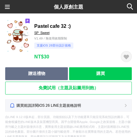
個人原創主題
Pastel cafe 32 :)
SP_Sweet
V1.49 / 無使用效期限制
支援iOS 26部分設計規格
NT$30
贈送禮物
購買
免費試用（主題及貼圖用到飽）
購買前請詳閱iOS 26 LINE主題規格說明
自LINE 9.12.0版本起，部分頁面、功能按鈕以及下方功能選單只能呈現系統預設的圖示，可
能會根據您的LINE版本及裝置機型而異。因平台開發商Apple, Google之政策規格，主題小舖
所刊載之主題封面僅供示意，實際套用主題並開啟LINE應用程式時，主題封面將顯示LINE預
設的綠色畫面。部分圖片僅供主題小舖刊載使用，不會顯示在實際套用的主題內。若您使用的
LINE非最新版本，部分畫面設計可能與下方示意圖有所不同。