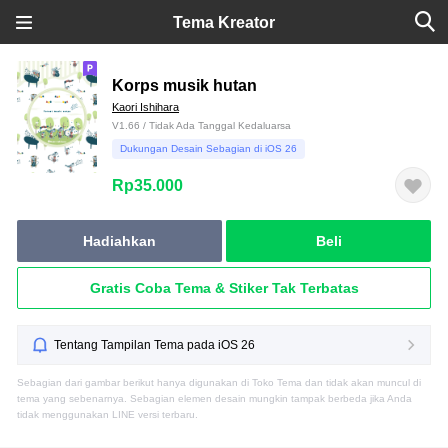
Tema Kreator
Korps musik hutan
Kaori Ishihara
V1.66 / Tidak Ada Tanggal Kedaluarsa
Dukungan Desain Sebagian di iOS 26
Rp35.000
Hadiahkan
Beli
Gratis Coba Tema & Stiker Tak Terbatas
Tentang Tampilan Tema pada iOS 26
Sebagian dari gambar berikut hanya digunakan di Toko Tema dan tidak akan muncul di
tema yang sebenarnya. Sebagian elemen desain mungkin tampak berbeda jika Anda
tidak menggunakan LINE versi terbaru.