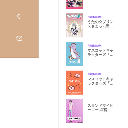
[reve parfait]
corr.
うたの☆プリン
スさまっ♪ 黒崎
蘭丸
マスコットキャ
ラクターズ「ペ
ンギン」
マスコットキャ
ラクターズ「お
んぷくん」
スタンドマイヒ
ーローズ(宮瀬
豪)