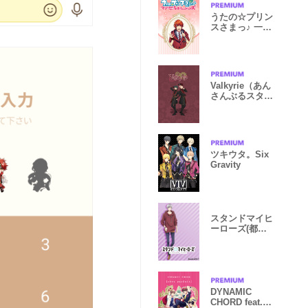
うたの☆プリン
スさまっ♪ 一十
木音也
Valkyrie（あん
さんぶるスター
ズ！）
ツキウタ。Six
Gravity
スタンドマイヒ
ーローズ(都築
京介)
DYNAMIC
CHORD feat.