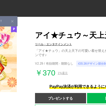
！
アイ★チュウ～天上
リベル・エンタテインメント
「アイ★チュウ」の天上天下の可愛い着せ替え
ンです♪
V2.29 / 有効期間 - 期限なし
iOS 26デザイン部分
￥370
1%還元
PayPay決済が利用できるよう
プレゼントする