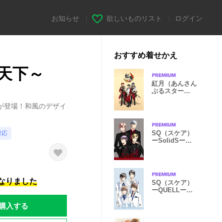
お知らせ
|
欲しいものリスト
|
ログイン
おすすめ着せかえ
天下～
紅月（あんさん
ぶるスター
ズ！）
が登場！和風のデザイ
SQ（スケア）
対応
ーSolidSー
（from ツキプ
ロ）
になりました
SQ（スケア）
ーQUELLー
（from ツキプ
購入する
ロ）