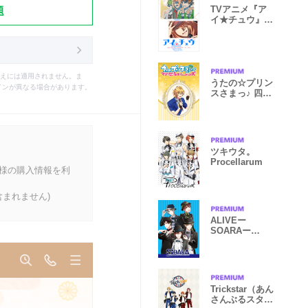
題
TVアニメ『ア
イ★チュウ』
Lancelot ver
えには適用されません。ま
うたの☆プリン
インが異なる場合があります。
スさまっ♪ 四ノ
宮那月
ツキウタ。
Procellarum
客様の購入情報を利
まれません)
ALIVEー
SOARAー
（from ツキプ
ロ）
Trickstar（あん
さんぶるスター