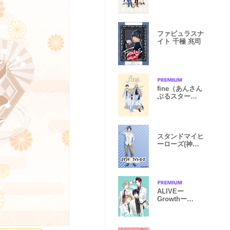
ズ！）
ファビュラスナ
イト 千極 兆司
fine（あんさん
ぶるスター
ズ！）
スタンドマイヒ
ーローズ(神楽
亜貴)
ALIVEー
Growthー
（from ツキプ
ロ）