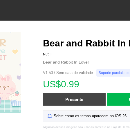
Bear and Rabbit In
Nut_F
Bear and Rabbit In Love!
V1.50 / Sem data de validade
Suporte parcial ao 
US$0.99
Presente
Sobre como os temas aparecem no iOS 26
Algumas dessas imagens são usadas somente na Loja de Tema