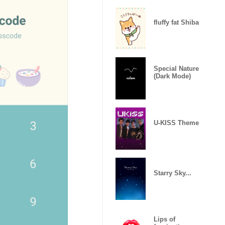
fluffy fat Shiba
Special Nature
(Dark Mode)
U-KISS Theme
Starry Sky...
Lips of