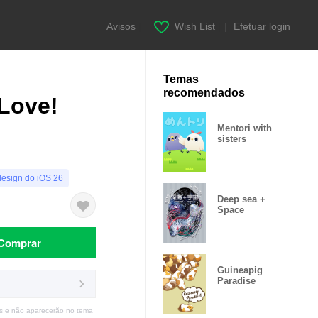
Avisos
|
Wish List
|
Efetuar login
Temas
recomendados
 Love!
Mentori with
sisters
design do iOS 26
Deep sea +
Space
Comprar
Guineapig
Paradise
s e não aparecerão no tema