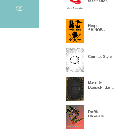
fascination
Ninja -
SHINOBI-
(Revised)
Comics Style
Metallic
Damask -dark
gold-
DARK
DRAGON