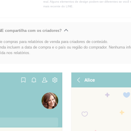
real. Alguns elementos de design podem ser diferentes se você 
mais recente do LINE.
NE compartilha com os criadores?
 compras para relatórios de venda para criadores de conteúdo.
enda incluem a data de compra e o país ou região do comprador. Nenhuma in
uída nos relatórios.