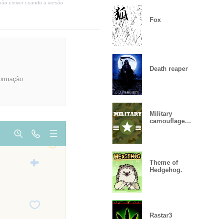
não estiver usando a versão
Fox
Death reaper
formação
Military
camouflage
ARMY
Theme of
Hedgehog.
Rastar3