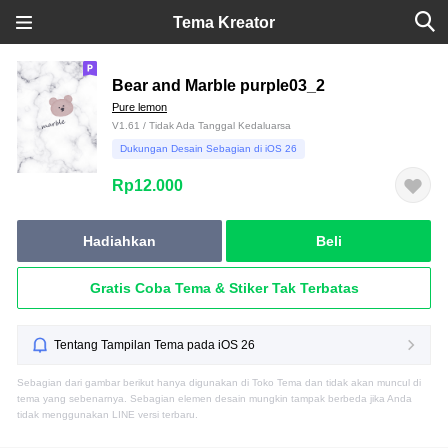
Tema Kreator
Bear and Marble purple03_2
Pure lemon
V1.61 / Tidak Ada Tanggal Kedaluarsa
Dukungan Desain Sebagian di iOS 26
Rp12.000
Hadiahkan
Beli
Gratis Coba Tema & Stiker Tak Terbatas
Tentang Tampilan Tema pada iOS 26
Sebagian dari gambar berikut hanya digunakan di Toko Tema dan tidak akan muncul di
tema yang sebenarnya. Sebagian elemen desain mungkin tampak berbeda jika Anda
tidak menggunakan LINE versi terbaru.