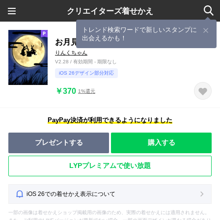
クリエイターズ着せかえ
トレンド検索ワードで新しいスタンプに
出会えるかも！
お月見 着せかえ
りんくちゃん
V2.28 / 有効期間 - 期限なし
iOS 26デザイン部分対応
￥370
1%還元
PayPay決済が利用できるようになりました
プレゼントする
購入する
LYPプレミアムで使い放題
iOS 26での着せかえ表示について
一部の画像は着せかえショップ掲載用の画像のため、実際の着せかえには適用されません。