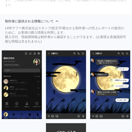
また、ご利用のLINEバージョンが最新でない場合、一部の画面デザインが異なる場合があり
ます。
制作者に提供される情報について
LINEヤフー株式会社はスタンプ/絵文字/着せかえ制作者への売上レポートの提供の
ために、お客様の購入情報を利用します。
購入日付、登録国情報は制作者から確認することができます。(お客様を直接識別可
能な情報は含まれません)