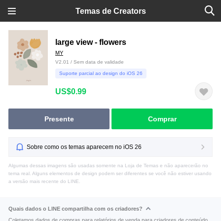
Temas de Creators
large view - flowers
MY
V2.01 / Sem data de validade
Suporte parcial ao design do iOS 26
US$0.99
Presente
Comprar
Sobre como os temas aparecem no iOS 26
Algumas dessas imagens são usadas somente na Loja de Temas e não aparecerão no
tema real. Alguns elementos de design podem ser diferentes se você não estiver usando
a versão mais recente do LINE.
Quais dados o LINE compartilha com os criadores?
Coletamos dados de compras para relatórios de venda para criadores de conteúdo.