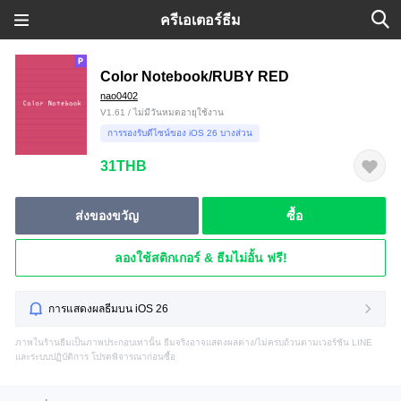
ครีเอเตอร์ธีม
Color Notebook/RUBY RED
nao0402
V1.61 / ไม่มีวันหมดอายุใช้งาน
การรองรับดีไซน์ของ iOS 26 บางส่วน
31THB
ส่งของขวัญ
ซื้อ
ลองใช้สติกเกอร์ & ธีมไม่อั้น ฟรี!
การแสดงผลธีมบน iOS 26
ภาพในร้านธีมเป็นภาพประกอบเท่านั้น ธีมจริงอาจแสดงผลต่าง/ไม่ครบถ้วนตามเวอร์ชัน LINE
และระบบปฏิบัติการ โปรดพิจารณาก่อนซื้อ