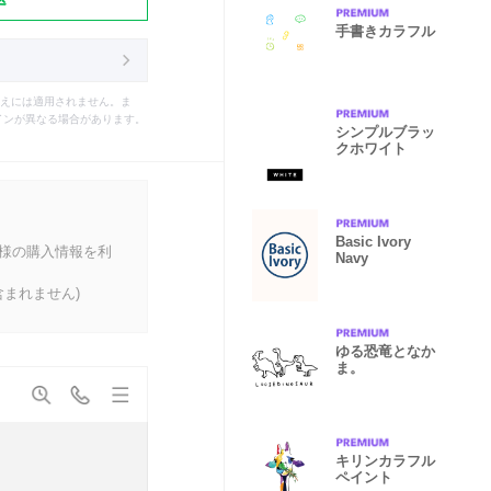
手書きカラフル
えには適用されません。ま
インが異なる場合があります。
シンプルブラッ
クホワイト
Basic Ivory
客様の購入情報を利
Navy
まれません)
ゆる恐竜となか
ま。
キリンカラフル
ペイント