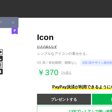
！
Icon
ひさの&もなず
シンプルなアイコンの着せかえ。
V2.36 / 有効期間 - 期限なし
iOS 26デザイン部分
￥370
1%還元
PayPay決済が利用できるよう
プレゼントする
LYPプレミアムで使い放