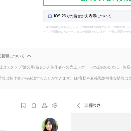
iOS 26での着せかえ表示について
一部の画像は着せかえショップ掲載用の画像のため、実際の着せか
た、ご利用のLINEバージョンが最新でない場合、一部の画面デザ
る情報について
会社はスタンプ/絵文字/着せかえ制作者への売上レポートの提供のために、お
情報は制作者から確認することができます。(お客様を直接識別可能な情報は含