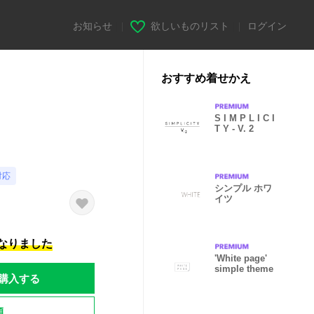
お知らせ
|
欲しいものリスト
|
ログイン
おすすめ着せかえ
S I M P L I C I
T Y - V. 2
対応
シンプル ホワ
イツ
になりました
'White page'
simple theme
購入する
題