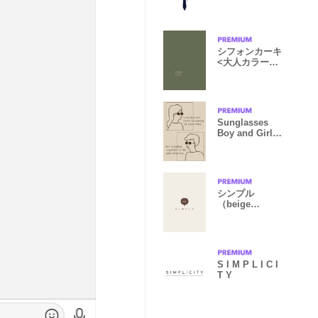
シフォンカーキ
<大人カラーリ
ング>
Sunglasses
Boy and Girl
/beige brown
シンプル
（beige
brown)V.1440
S I M P L I C I
T Y