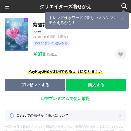
クリエイターズ着せかえ
トレンド検索ワードで新しいスタンプに
出会えるかも！
紫陽花♡金運&恋愛運UPのおまじない
noriru
V1.36 / 有効期間 - 期限なし
iOS 26デザイン部分対応
￥370
1%還元
PayPay決済が利用できるようになりました
プレゼントする
購入する
LYPプレミアムで使い放題
iOS 26での着せかえ表示について
一部の画像は着せかえショップ掲載用の画像のため、実際の着せかえには適用されません。