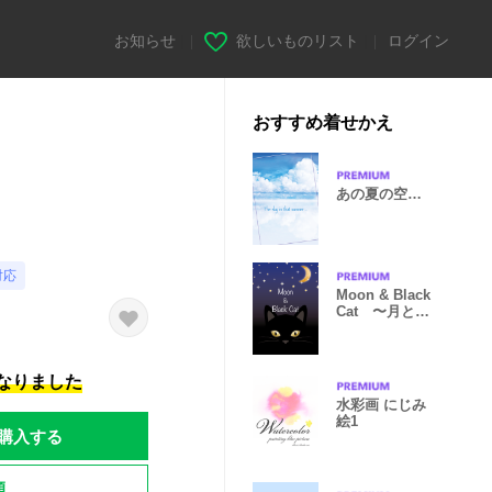
お知らせ
|
欲しいものリスト
|
ログイン
おすすめ着せかえ
あの夏の空…
対応
Moon & Black
Cat 〜月と黒
猫〜
になりました
水彩画 にじみ
絵1
購入する
題