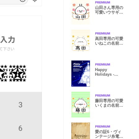
山田さん専用の
可愛いウサギの
名前着せかえ
高田専用の可愛
いねこの名前着
せ替え
Happy
Holidays -
blue-
藤田専用の可愛
いくまの名前着
せ替え
愛の証6・ヴィ
ンテージ糸電話