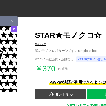
！
STAR★モノクロ☆
黒い天使
星のモノクロパターンです。simple is best
V2.42 / 有効期間 - 期限なし
iOS 26デザイン部分
￥370
1%還元
PayPay決済が利用できるよう
プレゼントする
LYPプレミアムで使い放