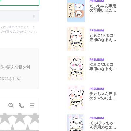
だいちゃん専用
の可愛いねこの
名前着せかえ
えには適用されません。ま
インが異なる場合があります。
ともこ/トモコ
専用のなまえ名
前着せかえ
ゆみこ/ユミコ
客様の購入情報を利
専用のなまえ名
前着せかえ
まれません)
チカちゃん専用
のクマのなまえ
名前着せかえ
てっ/テッちゃ
ん専用のなまえ