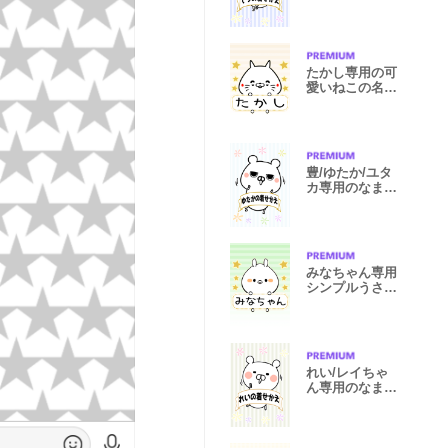
名前着せかえ
たかし専用の可
愛いねこの名前
着せ替え
豊/ゆたか/ユタ
カ専用のなまえ
名前着せかえ
みなちゃん専用
シンプルうさぎ
名前着せかえ
れい/レイちゃ
ん専用のなまえ
名前着せかえ