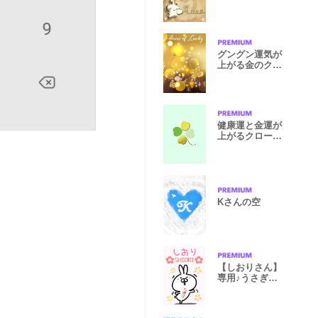
（彼氏用）
グングン運気が
上がる金のクロ
ーバー(GOLD)
健康運と金運が
上がるクローバ
ー4
Kさんの空
【しおりさん】
専用♪うさぎの
名前着せかえ