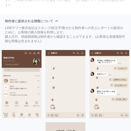
また、ご利用のLINEバージョンが最新でない場合、一部の画面デザインが異なる場合があり
ます。
制作者に提供される情報について
LINEヤフー株式会社はスタンプ/絵文字/着せかえ制作者への売上レポートの提供の
ために、お客様の購入情報を利用します。
購入日付、登録国情報は制作者から確認することができます。(お客様を直接識別可
能な情報は含まれません)