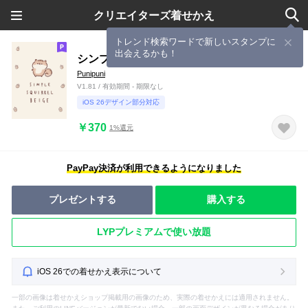
クリエイターズ着せかえ
トレンド検索ワードで新しいスタンプに
出会えるかも！
シンプル リス ベージュ
Punipuni
V1.81 / 有効期間 - 期限なし
iOS 26デザイン部分対応
￥370
1%還元
PayPay決済が利用できるようになりました
プレゼントする
購入する
LYPプレミアムで使い放題
iOS 26での着せかえ表示について
一部の画像は着せかえショップ掲載用の画像のため、実際の着せかえには適用されません。