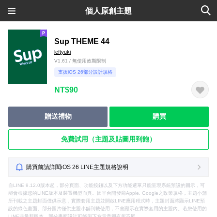
個人原創主題
Sup THEME 44
leftyuki
V1.61 / 無使用效期限制
支援iOS 26部分設計規格
NT$90
贈送禮物
購買
免費試用（主題及貼圖用到飽）
購買前請詳閱iOS 26 LINE主題規格說明
自LINE 9.12.0版本起，部分頁面、功能按鈕以及下方功能選單只能呈現系統預設的圖示，可
能會根據您的LINE版本及裝置機型而異。因平台開發商Apple, Google之政策規格，主題小舖
所刊載之主題封面僅供示意，實際套用主題並開啟LINE應用程式時，主題封面將顯示LINE預
設的綠色畫面。部分圖片僅供主題小舖刊載使用，不會顯示在實際套用的主題內。若您使用的
LINE非最新版本，部分畫面設計可能與下方示意圖有所不同。