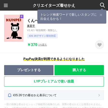
クリエイターズ着せかえ
トレンド検索ワードで新しいスタンプに
出会えるかも！
くんぺい
東君平
V2.42 / 有効期間 - 期限なし
iOS 26デザイン部分対応
￥370
1%還元
PayPay決済が利用できるようになりました
プレゼントする
購入する
LYPプレミアムで使い放題
iOS 26での着せかえ表示について
一部の画像は着せかえショップ掲載用の画像のため、実際の着せかえには適用されません。