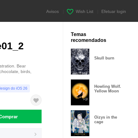
Avisos
|
Wish List
|
Efetuar login
Temas
recomendados
e01_2
Skull burn
tration. Bear
chocolate, birds,
Howling Wolf.
design do iOS 26
Yellow Moon
Comprar
Oizys in the
cage