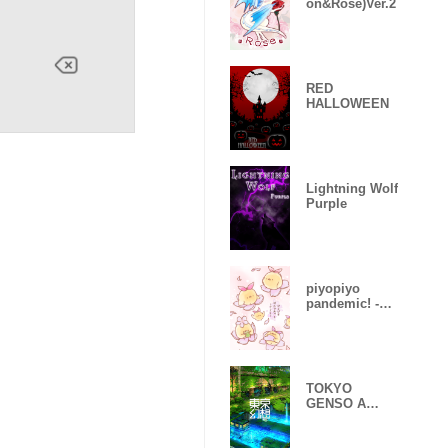
on&Rose)Ver.2
RED
HALLOWEEN
Lightning Wolf
Purple
piyopiyo
pandemic! -
Sakura-
TOKYO
GENSO A
huge
devastated