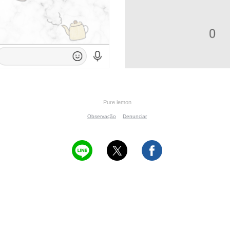
Pure lemon
Observação
Denunciar