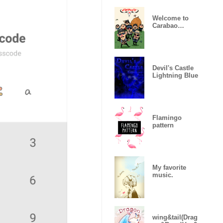
Welcome to
Carabao
World!
Devil's Castle
Lightning Blue
Flamingo
pattern
My favorite
music.
wing&tail(Drag