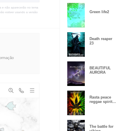
s e não aparecerão no tema
Green life2
não estiver usando a versão
Death reaper
23
formação
BEAUTIFUL
AURORA
Rasta peace
reggae spirit
Lucky
number15
The battle for
viking