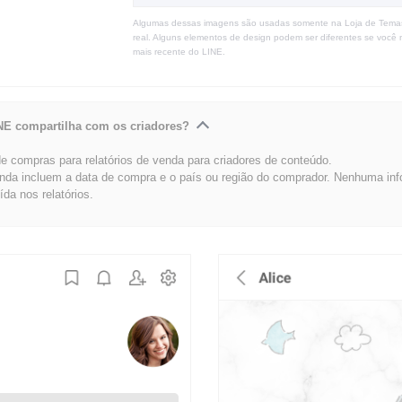
Algumas dessas imagens são usadas somente na Loja de Tema
real. Alguns elementos de design podem ser diferentes se você 
mais recente do LINE.
NE compartilha com os criadores?
 compras para relatórios de venda para criadores de conteúdo.
enda incluem a data de compra e o país ou região do comprador. Nenhuma in
uída nos relatórios.