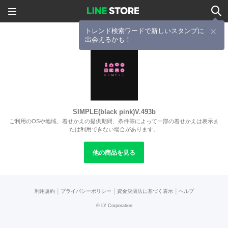
トレンド検索ワードで新しいスタンプに
出会えるかも！
SIMPLE(black pink)V.493b
ご利用のOSや地域、着せかえの提供期間、条件等によって一部の着せかえは表示ま
たは利用できない場合があります。
他の商品を見る
|
|
|
利用規約
プライバシーポリシー
資金決済法に基づく表示
ヘルプ
©
LY Corporation