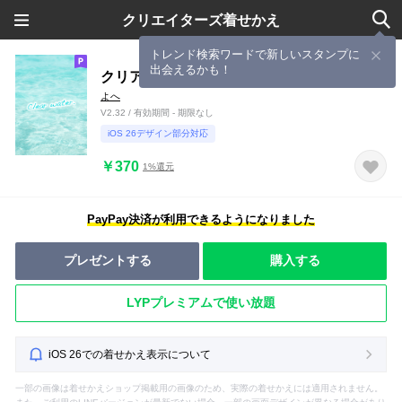
クリエイターズ着せかえ
トレンド検索ワードで新しいスタンプに
出会えるかも！
クリアウォーター
よへ
V2.32 / 有効期間 - 期限なし
iOS 26デザイン部分対応
￥370
1%還元
PayPay決済が利用できるようになりました
プレゼントする
購入する
LYPプレミアムで使い放題
iOS 26での着せかえ表示について
一部の画像は着せかえショップ掲載用の画像のため、実際の着せかえには適用されません。