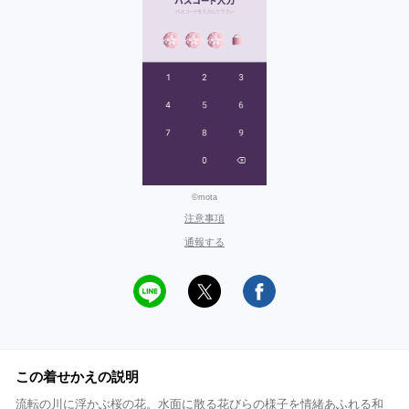
©mota
注意事項
通報する
この着せかえの説明
流転の川に浮かぶ桜の花。水面に散る花びらの様子を情緒あふれる和