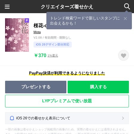
クリエイターズ着せかえ
トレンド検索ワードで新しいスタンプに
出会えるかも！
桜花-ouka-
Mota
V2.08 / 有効期間 - 期限なし
iOS 26デザイン部分対応
￥370
1%還元
PayPay決済が利用できるようになりました
プレゼントする
購入する
LYPプレミアムで使い放題
iOS 26での着せかえ表示について
一部の画像は着せかえショップ掲載用の画像のため、実際の着せかえには適用されません。