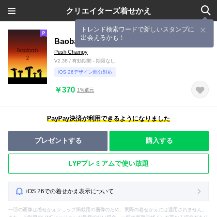
クリエイターズ着せかえ
トレンド検索ワードで新しいスタンプに
出会えるかも！
Baobab2
Push Champy
V2.38 / 有効期間 - 期限なし
iOS 26デザイン部分対応
￥370
1%還元
PayPay決済が利用できるようになりました
プレゼントする
購入する
LYPプレミアムで使い放題
iOS 26での着せかえ表示について
一部の画像は着せかえショップ掲載用の画像のため、実際の着せかえには適用されません。