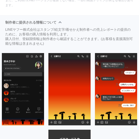
また、ご利用のLINEバージョンが最新でない場合、一部の画面デザインが異なる場合があり
ます。
制作者に提供される情報について
LINEヤフー株式会社はスタンプ/絵文字/着せかえ制作者への売上レポートの提供の
ために、お客様の購入情報を利用します。
購入日付、登録国情報は制作者から確認することができます。(お客様を直接識別可
能な情報は含まれません)