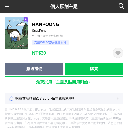
個人原創主題
HANPOONG
SnapPond
V1.80 / 無使用效期限制
支援iOS 26部分設計規格
NT$30
贈送禮物
購買
免費試用（主題及貼圖用到飽）
購買前請詳閱iOS 26 LINE主題規格說明
自LINE 9.12.0版本起，部分頁面、功能按鈕以及下方功能選單只能呈現系統預設的圖示，可
能會根據您的LINE版本及裝置機型而異。因平台開發商Apple, Google之政策規格，主題小舖
所刊載之主題封面僅供示意，實際套用主題並開啟LINE應用程式時，主題封面將顯示LINE預
設的綠色畫面。部分圖片僅供主題小舖刊載使用，不會顯示在實際套用的主題內。若您使用的
LINE非最新版本，部分畫面設計可能與下方示意圖有所不同。