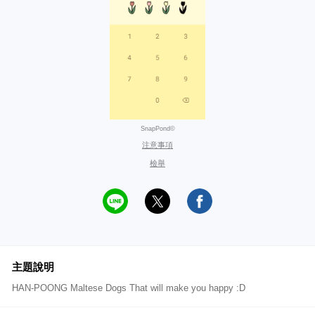
SnapPond©
注意事項
檢舉
主題說明
HAN-POONG Maltese Dogs That will make you happy :D