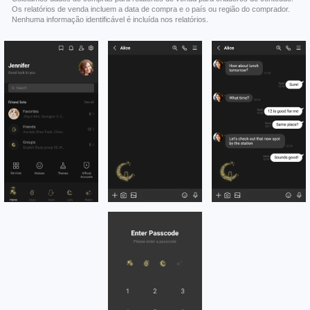
Os relatórios de venda incluem a data de compra e o país ou região do comprador.
Nenhuma informação identificável é incluída nos relatórios.