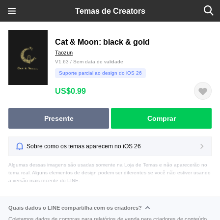
Temas de Creators
Cat & Moon: black & gold
Taozun
V1.63 / Sem data de validade
Suporte parcial ao design do iOS 26
US$0.99
Presente
Comprar
Sobre como os temas aparecem no iOS 26
Algumas dessas imagens são usadas somente na Loja de Temas e não aparecerão no
tema real. Alguns elementos de design podem ser diferentes se você não estiver usando
a versão mais recente do LINE.
Quais dados o LINE compartilha com os criadores?
Coletamos dados de compras para relatórios de venda para criadores de conteúdo.