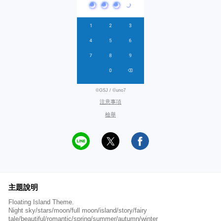
©GSJ / ©uno7
注意事項
檢舉
主題說明
Floating Island Theme.
Night sky/stars/moon/full moon/island/story/fairy
tale/beautiful/romantic/spring/summer/autumn/winter