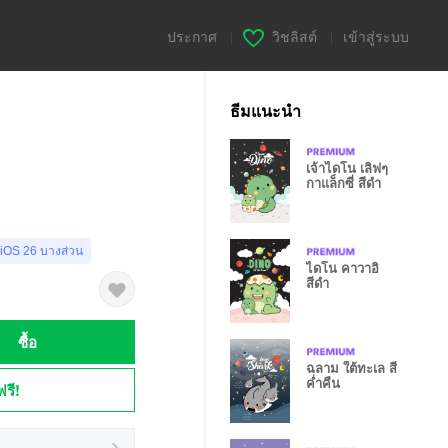
ประกาศ
|
วิชลิสต์
|
เข้าสู่ระบบ
ธีมแนะนำ
เจ้าไดโน เลิฟๆ
กาแล็กซี่ สีดำ
 iOS 26 บางส่วน
ไดโน คาวาอิ
สีดำ
ซื้อ
ฉลาม ใต้ทะเล สี
ค่ำคืน
ฟรี!