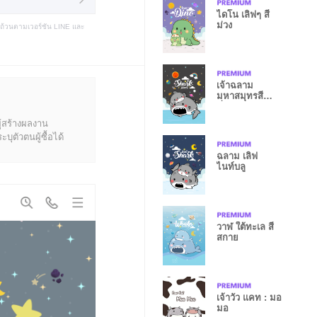
ไดโน เลิฟๆ สี
ม่วง
บถ้วนตามเวอร์ชัน LINE และ
เจ้าฉลาม
มหาสมุทรสี
ค่ำคืน
ู้สร้างผลงาน
ุตัวตนผู้ซื้อได้
ฉลาม เลิฟ
ไนท์บลู
วาฬ ใต้ทะเล สี
สกาย
เจ้าวัว แคท : มอ
มอ