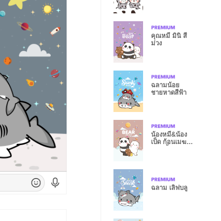
คุณหมี มินิ สี
ม่วง
ฉลามน้อย
ชายหาดสีฟ้า
น้องหมี&น้อง
เป็ด ก้อนเมฆน่า
รัก สีน้ำตาล
ฉลาม เลิฟบลู