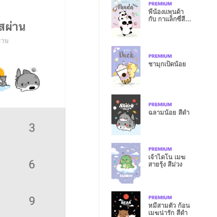
พี่น้องแพนด้า
กับ กาแล็กซี่สี
พาสเทล
ชามุกเป็ดน้อย
ฉลามน้อย สีดำ
เจ้าไดโน เมฆ
สายรุ้ง สีม่วง
หมีสามตัว ก้อน
เมฆน่ารัก สีดำ