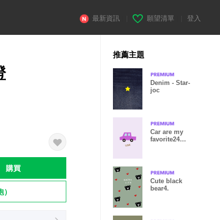
最新資訊
|
願望清單
|
登入
推薦主題
橙
Denim - Star-
joc
Car are my
favorite24
from Japan
購買
Cute black
bear4.
飽）