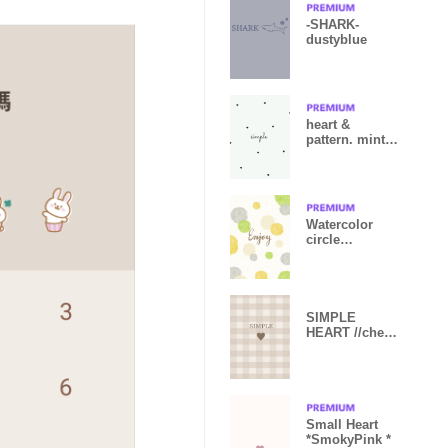
-SHARK-
dustyblue
heart &
pattern. mint
gray black.
Watercolor
circle
refreshing5
from Japan
SIMPLE
HEART //check
darkbrown
Small Heart
*SmokyPink *