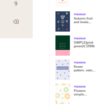
Autumn fruit
and koala
design02
SIMPLE(pink
green)V.1599b
flower
pattern_natura
lblue
Flowers
simple
nordic24 from
Japan