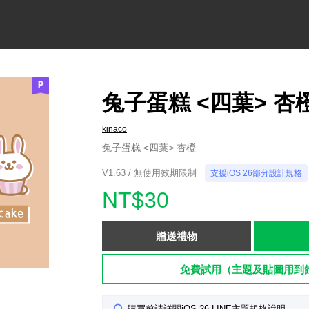
兔子蛋糕 <四葉> 杏
kinaco
兔子蛋糕 <四葉> 杏橙
V1.63 / 無使用效期限制
支援iOS 26部分設計規格
NT$30
贈送禮物
免費試用（主題及貼圖用到
購買前請詳閱iOS 26 LINE主題規格說明