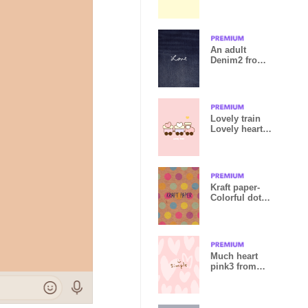
An adult
Denim2 from
Japan
Lovely train
Lovely heart
12
Kraft paper-
Colorful dot2-
joc
Much heart
pink3 from
Japan