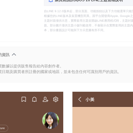
自LINE 9.12.0版本起，部分頁面、功能按鈕以及下方功能選單
根據您的LINE版本及裝置機型而異。因平台開發商Apple, Goog
主題封面僅供示意，實際套用主題並開啟LINE應用程式時，主題封面
面。部分圖片僅供主題小舖刊載使用，不會顯示在實際套用的主題內。
本，部分畫面設計可能與下方示意圖有所不同。
的資訊
買數據以提供販售報告給內容創作者。
買日期及購買者所註冊的國家或地區，並未包含任何可識別用戶的資訊。