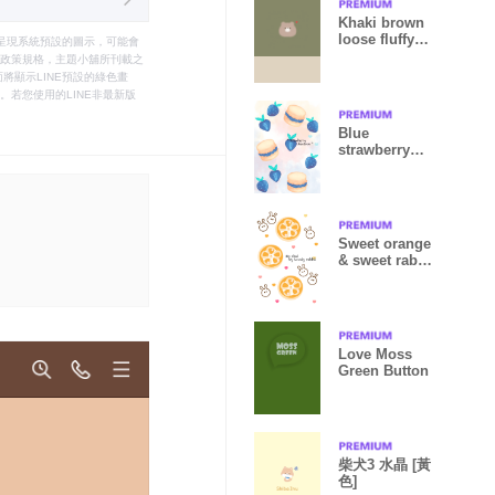
Khaki brown
loose fluffy
只能呈現系統預設的圖示，可能會
bear g
le之政策規格，主題小舖所刊載之
將顯示LINE預設的綠色畫
若您使用的LINE非最新版
Blue
strawberry
macaron 11
Sweet orange
& sweet rabbit
25
Love Moss
Green Button
柴犬3 水晶 [黃
色]