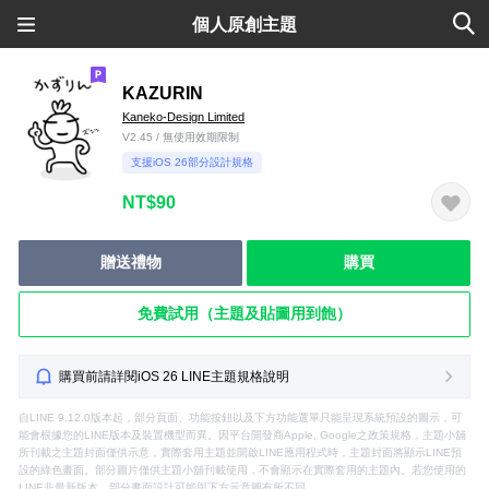
個人原創主題
KAZURIN
Kaneko-Design Limited
V2.45 / 無使用效期限制
支援iOS 26部分設計規格
NT$90
贈送禮物
購買
免費試用（主題及貼圖用到飽）
購買前請詳閱iOS 26 LINE主題規格說明
自LINE 9.12.0版本起，部分頁面、功能按鈕以及下方功能選單只能呈現系統預設的圖示，可
能會根據您的LINE版本及裝置機型而異。因平台開發商Apple, Google之政策規格，主題小舖
所刊載之主題封面僅供示意，實際套用主題並開啟LINE應用程式時，主題封面將顯示LINE預
設的綠色畫面。部分圖片僅供主題小舖刊載使用，不會顯示在實際套用的主題內。若您使用的
LINE非最新版本，部分畫面設計可能與下方示意圖有所不同。