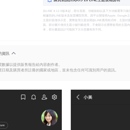
自LINE 9.12.0版本起，部分頁面、功能按鈕以及下方功能選單
根據您的LINE版本及裝置機型而異。因平台開發商Apple, Goog
主題封面僅供示意，實際套用主題並開啟LINE應用程式時，主題封面
面。部分圖片僅供主題小舖刊載使用，不會顯示在實際套用的主題內。
本，部分畫面設計可能與下方示意圖有所不同。
的資訊
買數據以提供販售報告給內容創作者。
買日期及購買者所註冊的國家或地區，並未包含任何可識別用戶的資訊。