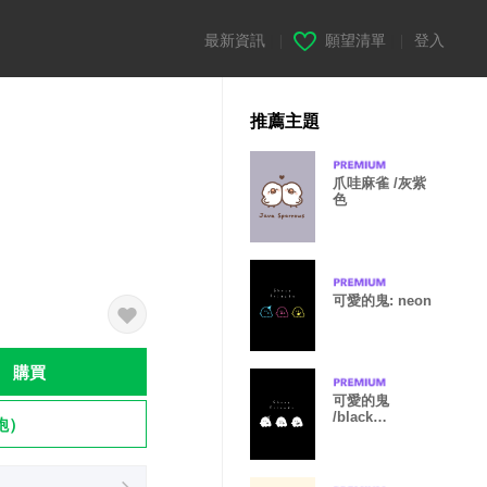
最新資訊
|
願望清單
|
登入
推薦主題
爪哇麻雀 /灰紫
色
可愛的鬼: neon
購買
可愛的鬼
/black
飽）
monochrome