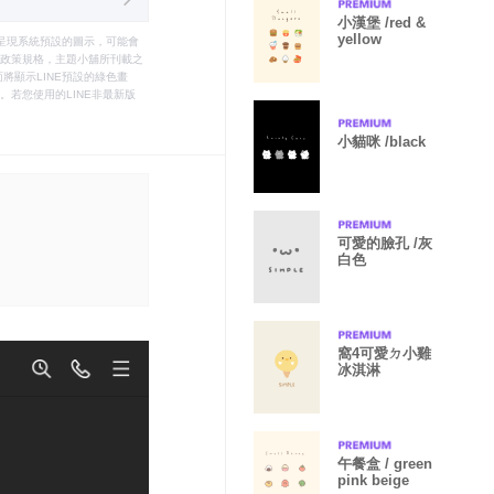
小漢堡 /red &
yellow
只能呈現系統預設的圖示，可能會
le之政策規格，主題小舖所刊載之
將顯示LINE預設的綠色畫
若您使用的LINE非最新版
小貓咪 /black
可愛的臉孔 /灰
白色
窩4可愛ㄉ小雞
冰淇淋
午餐盒 / green
pink beige