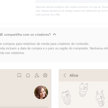
Algumas dessas imagens são usadas somente na Loja de Tema
real. Alguns elementos de design podem ser diferentes se você 
mais recente do LINE.
NE compartilha com os criadores?
 compras para relatórios de venda para criadores de conteúdo.
enda incluem a data de compra e o país ou região do comprador. Nenhuma in
uída nos relatórios.