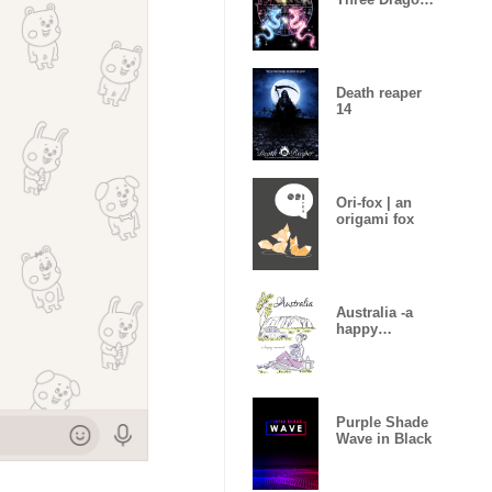
& Dragon c
Death reaper
14
Ori-fox | an
origami fox
Australia -a
happy
moment-
Purple Shade
Wave in Black