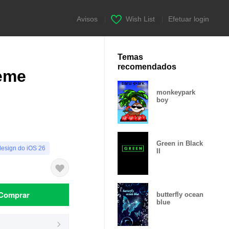
Avisos
|
Wish List
|
Efetuar login
Temas
recomendados
eme
monkeypark
boy
Green in Black
design do iOS 26
II
Comprar
butterfly ocean
blue