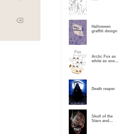
Halloween
graffiti design
Arctic Fox as
white as snow
Theme 3
Death reaper
Skull of the
Stars and
Stripes