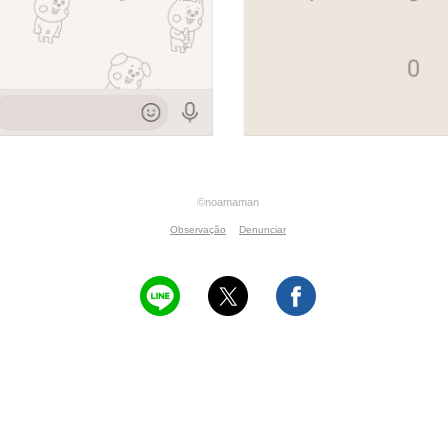
©noamaman
Observação
Denunciar