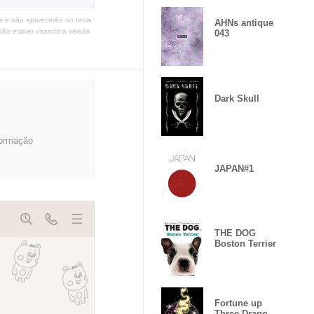
s e não aparecerão no tema
AHNs antique
não estiver usando a versão
043
Dark Skull
formação
JAPAN#1
THE DOG
Boston Terrier
Fortune up
Three Dragon