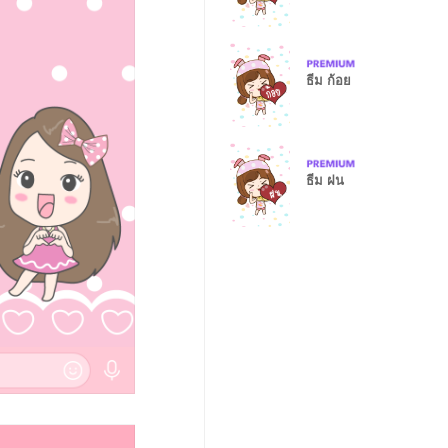
ธีม ก้อย
ธีม ฝน