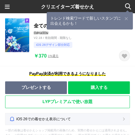
クリエイターズ着せかえ
トレンド検索ワードで新しいスタンプに
出会えるかも！
全ての運気アップ!夏の青空5つ葉クローバー
mayurimu
V2.18 / 有効期間 - 期限なし
iOS 26デザイン部分対応
￥370
1%還元
PayPay決済が利用できるようになりました
プレゼントする
購入する
LYPプレミアムで使い放題
iOS 26での着せかえ表示について
一部の画像は着せかえショップ掲載用の画像のため、実際の着せかえには適用されません。