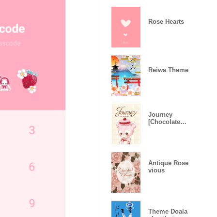
Rose Hearts
Reiwa Theme
Journey
[Chocolate
ver.]
Antique Rose
vious
Theme Doala