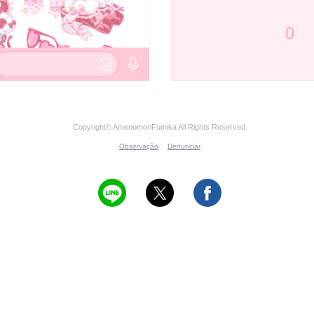
Copyright© AmenomoriFumika All Rights Reserved.
Observação
Denunciar