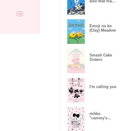
also that made
together
Emoji no ko
(Clay) Meadow
Smash Cake
Sisters
I'm calling you
mikko
"cammy's
daily life"