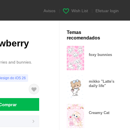
Avisos
|
Wish List
|
Efetuar login
Temas
recomendados
awberry
foxy bunnies
rries and bunnies.
design do iOS 26
mikko "Latte's
daily life"
Comprar
Creamy Cat