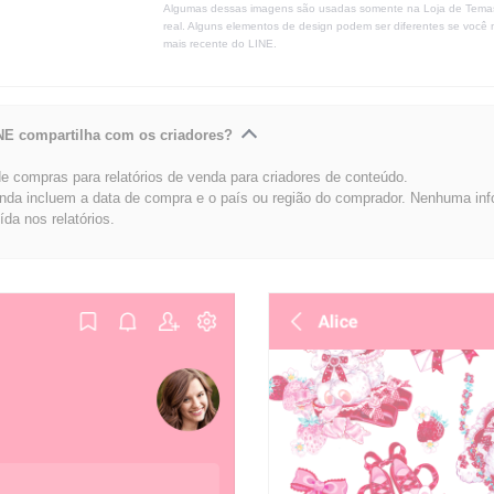
Algumas dessas imagens são usadas somente na Loja de Tema
real. Alguns elementos de design podem ser diferentes se você 
mais recente do LINE.
NE compartilha com os criadores?
 compras para relatórios de venda para criadores de conteúdo.
enda incluem a data de compra e o país ou região do comprador. Nenhuma in
uída nos relatórios.