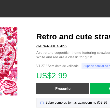
Retro and cute str
AMENOMORI FUMIKA
A retro and coquettish theme featuring strawbe
White and red are a classic for girls!
V1.27 / Sem data de validade
Suporte parcial ao 
US$2.99
Presente
Sobre como os temas aparecem no iOS 26