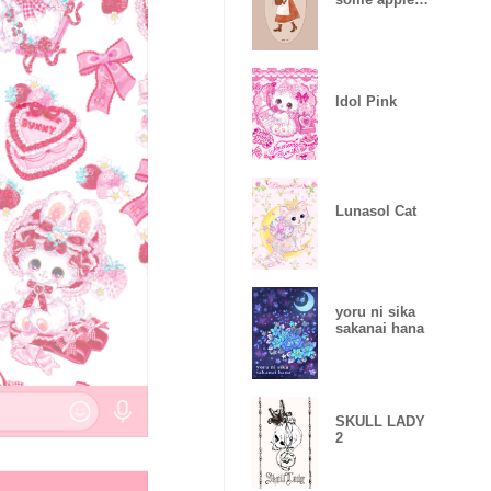
pie ! 2.0
Idol Pink
Lunasol Cat
yoru ni sika
sakanai hana
SKULL LADY
2