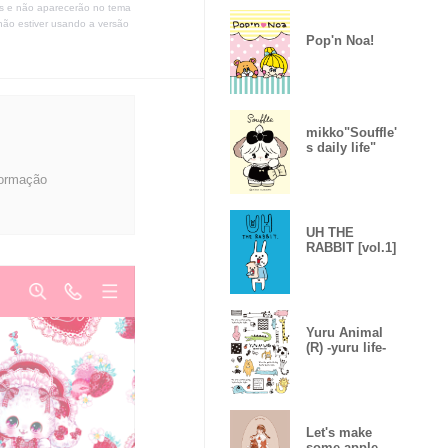
s e não aparecerão no tema
não estiver usando a versão
Pop'n Noa!
mikko"Souffle'
s daily life"
formação
UH THE
RABBIT [vol.1]
Yuru Animal
(R) -yuru life-
Let's make
some apple