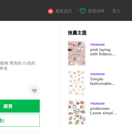
最新資訊
|
願望清單
|
登入
推薦主題
pink laying
with Kittens
03_2
寵物 黑色的 白色的
 單色
Simple
fashionable
icon
brown03_2
購買
pinkbrown
Loose simple
icon 07_2
飽）