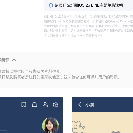
購買前請詳閱iOS 26 LINE主題規格說明
自LINE 9.12.0版本起，部分頁面、功能按鈕以及下方功能選單
根據您的LINE版本及裝置機型而異。因平台開發商Apple, Goog
主題封面僅供示意，實際套用主題並開啟LINE應用程式時，主題封面
面。部分圖片僅供主題小舖刊載使用，不會顯示在實際套用的主題內。
本，部分畫面設計可能與下方示意圖有所不同。
的資訊
買數據以提供販售報告給內容創作者。
買日期及購買者所註冊的國家或地區，並未包含任何可識別用戶的資訊。