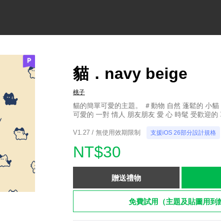
貓．navy beige
桃子
貓的簡單可愛的主題。 ＃動物 自然 蓬鬆的 小貓 
可愛的 一對 情人 朋友朋友 愛 心 時髦 受歡迎的
V1.27 / 無使用效期限制
支援iOS 26部分設計規格
NT$30
贈送禮物
免費試用（主題及貼圖用到