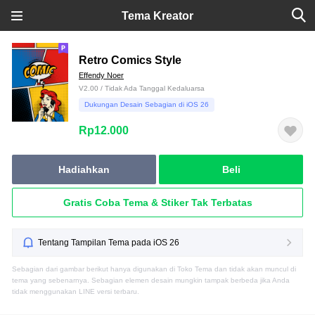
Tema Kreator
Retro Comics Style
Effendy Noer
V2.00 / Tidak Ada Tanggal Kedaluarsa
Dukungan Desain Sebagian di iOS 26
Rp12.000
Hadiahkan
Beli
Gratis Coba Tema & Stiker Tak Terbatas
Tentang Tampilan Tema pada iOS 26
Sebagian dari gambar berikut hanya digunakan di Toko Tema dan tidak akan muncul di
tema yang sebenarnya. Sebagian elemen desain mungkin tampak berbeda jika Anda
tidak menggunakan LINE versi terbaru.