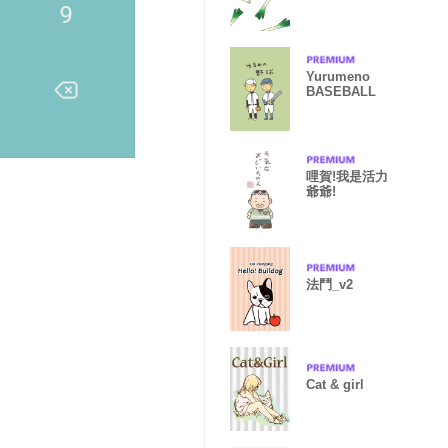
Yurumeno
BASEBALL
哩賀!我是活力
爺爺!
法鬥_v2
Cat & girl