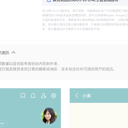
自LINE 9.12.0版本起，部分頁面、功能按鈕以及下方功能選單
根據您的LINE版本及裝置機型而異。因平台開發商Apple, Goog
主題封面僅供示意，實際套用主題並開啟LINE應用程式時，主題封面
面。部分圖片僅供主題小舖刊載使用，不會顯示在實際套用的主題內。
本，部分畫面設計可能與下方示意圖有所不同。
的資訊
買數據以提供販售報告給內容創作者。
買日期及購買者所註冊的國家或地區，並未包含任何可識別用戶的資訊。