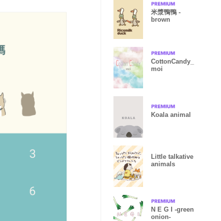
米漿鴨鴨 -
brown
CottonCandy_
moi
Koala animal
Little talkative
animals
N E G I -green
onion-