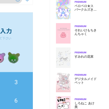
ペロペロ★ス
パ〜クルズきせ
かえ
それいけもちき
んちゃく
すみれの花束
デジタルメイド
ペット
しろねこ あけ
美