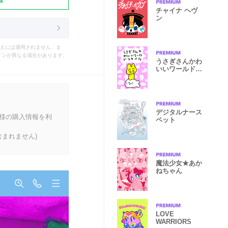
チャイナ ヘヴ
ン
えには適用されません。ま
インが異なる場合があります。
うさぎさんかわ
いいワールドス
タイル
デジタルナース
客様の購入情報を利
ペット
まれません)
魔法少女★あか
ねちゃん
LOVE
WARRIORS