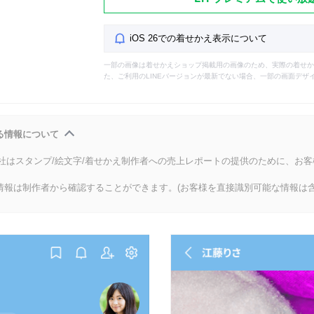
iOS 26での着せかえ表示について
一部の画像は着せかえショップ掲載用の画像のため、実際の着せか
た、ご利用のLINEバージョンが最新でない場合、一部の画面デザ
る情報について
会社はスタンプ/絵文字/着せかえ制作者への売上レポートの提供のために、お
情報は制作者から確認することができます。(お客様を直接識別可能な情報は含