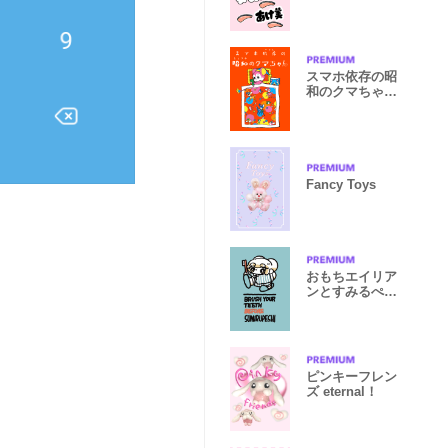
スマホ依存の昭
和のクマちゃん
（お布団）
Fancy Toys
おもちエイリア
ンとすみるぺす
まえに
ピンキーフレン
ズ eternal！