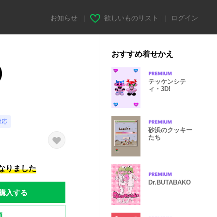
お知らせ
|
欲しいものリスト
|
ログイン
おすすめ着せかえ
)
テッケンシテ
ィ・3D!
対応
砂浜のクッキー
たち
になりました
Dr.BUTABAKO
購入する
題