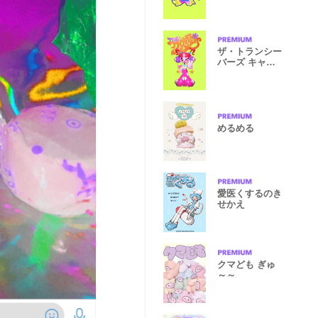
ザ・トランシー
バーズ キャッ
ツのきせかえ
めるめる
愛医くするのき
せかえ
クマども ぎゅ
～～