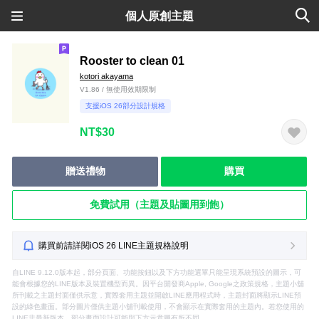
個人原創主題
Rooster to clean 01
kotori akayama
V1.86 / 無使用效期限制
支援iOS 26部分設計規格
NT$30
贈送禮物
購買
免費試用（主題及貼圖用到飽）
購買前請詳閱iOS 26 LINE主題規格說明
自LINE 9.12.0版本起，部分頁面、功能按鈕以及下方功能選單只能呈現系統預設的圖示，可
能會根據您的LINE版本及裝置機型而異。因平台開發商Apple, Google之政策規格，主題小舖
所刊載之主題封面僅供示意，實際套用主題並開啟LINE應用程式時，主題封面將顯示LINE預
設的綠色畫面。部分圖片僅供主題小舖刊載使用，不會顯示在實際套用的主題內。若您使用的
LINE非最新版本，部分畫面設計可能與下方示意圖有所不同。