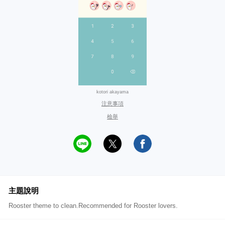
kotori akayama
注意事項
檢舉
主題說明
Rooster theme to clean.Recommended for Rooster lovers.