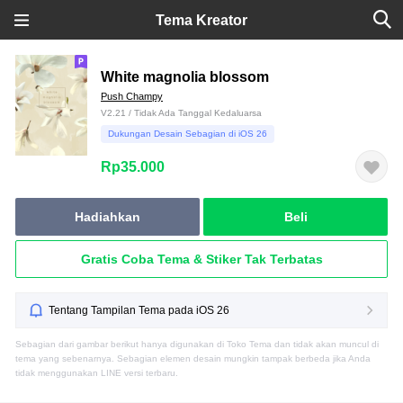
Tema Kreator
White magnolia blossom
Push Champy
V2.21 / Tidak Ada Tanggal Kedaluarsa
Dukungan Desain Sebagian di iOS 26
Rp35.000
Hadiahkan
Beli
Gratis Coba Tema & Stiker Tak Terbatas
Tentang Tampilan Tema pada iOS 26
Sebagian dari gambar berikut hanya digunakan di Toko Tema dan tidak akan muncul di
tema yang sebenarnya. Sebagian elemen desain mungkin tampak berbeda jika Anda
tidak menggunakan LINE versi terbaru.