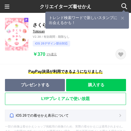
クリエイターズ着せかえ
トレンド検索ワードで新しいスタンプに
出会えるかも！
さくらのおかし -和-
Totiosan
V2.38 / 有効期間 - 期限なし
iOS 26デザイン部分対応
￥370
1%還元
PayPay決済が利用できるようになりました
プレゼントする
購入する
LYPプレミアムで使い放題
iOS 26での着せかえ表示について
一部の画像は着せかえショップ掲載用の画像のため、実際の着せかえには適用されません。