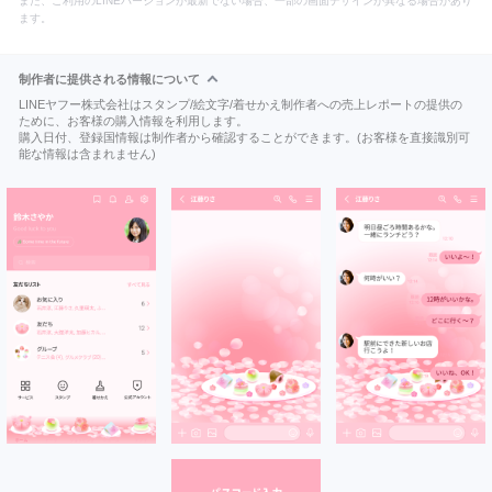
また、ご利用のLINEバージョンが最新でない場合、一部の画面デザインが異なる場合があり
ます。
制作者に提供される情報について
LINEヤフー株式会社はスタンプ/絵文字/着せかえ制作者への売上レポートの提供の
ために、お客様の購入情報を利用します。
購入日付、登録国情報は制作者から確認することができます。(お客様を直接識別可
能な情報は含まれません)