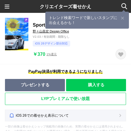
クリエイターズ着せかえ
トレンド検索ワードで新しいスタンプに
出会えるかも！
Sports driving car Part57 TYPE0
野々山昌宏 Design Office
V2.03 / 有効期間 - 期限なし
iOS 26デザイン部分対応
￥370
1%還元
PayPay決済が利用できるようになりました
プレゼントする
購入する
LYPプレミアムで使い放題
iOS 26での着せかえ表示について
一部の画像は着せかえショップ掲載用の画像のため、実際の着せかえには適用されません。