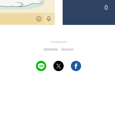
© kuichiy.yld
Observação
Denunciar