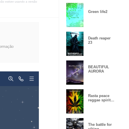
não estiver usando a versão
Green life2
Death reaper
23
formação
BEAUTIFUL
AURORA
Rasta peace
reggae spirit
Lucky
number15
The battle for
viking