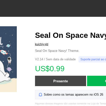
Seal On Space Nav
kuichiy.yld
Seal On Space Navy! Theme.
V2.14 / Sem data de validade
Suporte parcial ao 
US$0.99
Presente
Sobre como os temas aparecem no iOS 26
Algumas dessas imagens são usadas somente na Loja de Tema