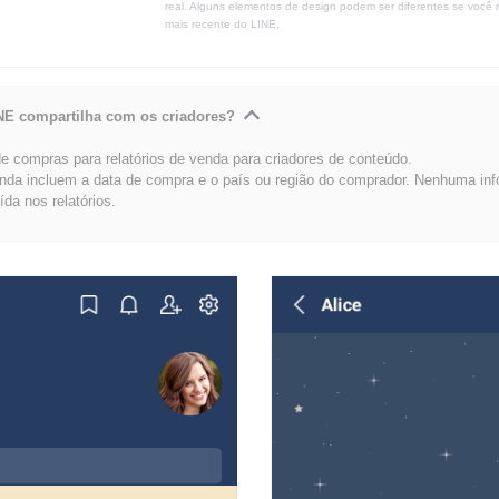
real. Alguns elementos de design podem ser diferentes se você 
mais recente do LINE.
NE compartilha com os criadores?
 compras para relatórios de venda para criadores de conteúdo.
enda incluem a data de compra e o país ou região do comprador. Nenhuma in
uída nos relatórios.