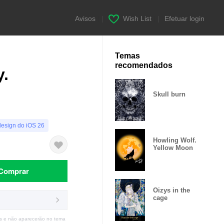
Avisos
|
Wish List
|
Efetuar login
Temas
recomendados
y.
Skull burn
design do iOS 26
Howling Wolf.
Yellow Moon
Comprar
Oizys in the
cage
s e não aparecerão no tema