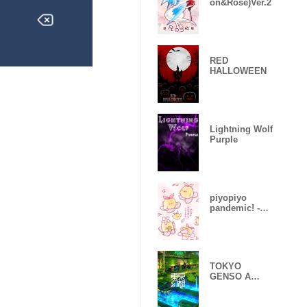
on&Rose)Ver.2
RED
HALLOWEEN
Lightning Wolf
Purple
piyopiyo
pandemic! -
Sakura-
TOKYO
GENSO A
huge
devastated