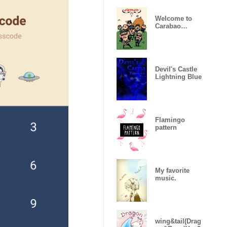
Welcome to
Carabao
World!
Devil's Castle
Lightning Blue
Flamingo
pattern
My favorite
music.
wing&tail(Drag