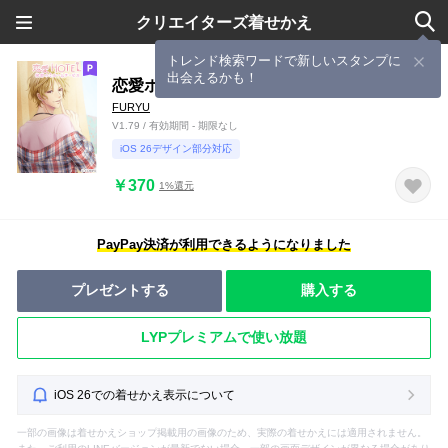
クリエイターズ着せかえ
トレンド検索ワードで新しいスタンプに
出会えるかも！
恋愛ホテル ―藤澤 リク―
FURYU
V1.79 / 有効期間 - 期限なし
iOS 26デザイン部分対応
￥370
1%還元
PayPay決済が利用できるようになりました
プレゼントする
購入する
LYPプレミアムで使い放題
iOS 26での着せかえ表示について
一部の画像は着せかえショップ掲載用の画像のため、実際の着せかえには適用されません。