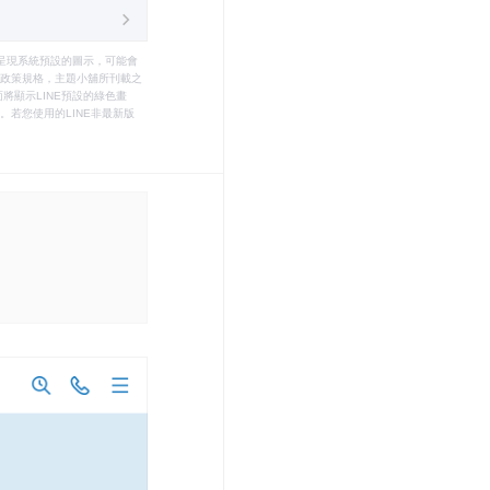
只能呈現系統預設的圖示，可能會
le之政策規格，主題小舖所刊載之
將顯示LINE預設的綠色畫
若您使用的LINE非最新版