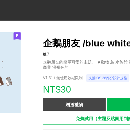
企鵝朋友 /blue whit
桃子
企鵝朋友的簡單可愛的主題。 ＃動物 鳥 水族館 海
商業 淺褐色的
V1.61 / 無使用效期限制
支援iOS 26部分設計規格
NT$30
贈送禮物
免費試用（主題及貼圖用到