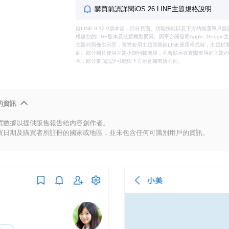
購買前請詳閱iOS 26 LINE主題規格說明
自LINE 9.12.0版本起，部分頁面、功能按鈕以及下方功能選單
根據您的LINE版本及裝置機型而異。因平台開發商Apple, Goog
主題封面僅供示意，實際套用主題並開啟LINE應用程式時，主題封面
面。部分圖片僅供主題小舖刊載使用，不會顯示在實際套用的主題內。
本，部分畫面設計可能與下方示意圖有所不同。
的資訊
買數據以提供販售報告給內容創作者。
買日期及購買者所註冊的國家或地區，並未包含任何可識別用戶的資訊。