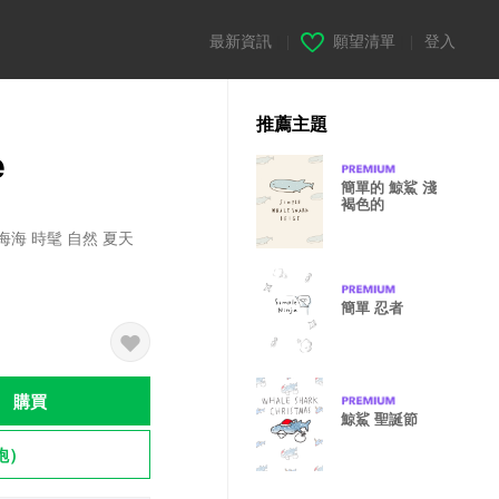
最新資訊
|
願望清單
|
登入
推薦主題
e
簡單的 鯨鯊 淺
褐色的
海 時髦 自然 夏天
簡單 忍者
購買
鯨鯊 聖誕節
飽）