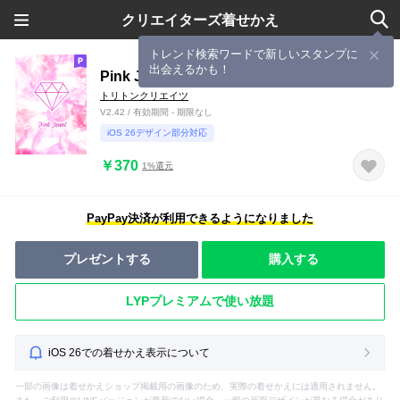
クリエイターズ着せかえ
トレンド検索ワードで新しいスタンプに
出会えるかも！
Pink Jewel
トリトンクリエイツ
V2.42 / 有効期間 - 期限なし
iOS 26デザイン部分対応
￥370
1%還元
PayPay決済が利用できるようになりました
プレゼントする
購入する
LYPプレミアムで使い放題
iOS 26での着せかえ表示について
一部の画像は着せかえショップ掲載用の画像のため、実際の着せかえには適用されません。