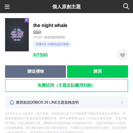
個人原創主題
the night whale
OGQ
V2.04 / 無使用效期限制
支援iOS 26部分設計規格
NT$90
贈送禮物
購買
免費試用（主題及貼圖用到飽）
購買前請詳閱iOS 26 LINE主題規格說明
自LINE 9.12.0版本起，部分頁面、功能按鈕以及下方功能選單只能呈現系統預設的圖示，可
能會根據您的LINE版本及裝置機型而異。因平台開發商Apple, Google之政策規格，主題小舖
所刊載之主題封面僅供示意，實際套用主題並開啟LINE應用程式時，主題封面將顯示LINE預
設的綠色畫面。部分圖片僅供主題小舖刊載使用，不會顯示在實際套用的主題內。若您使用的
LINE非最新版本，部分畫面設計可能與下方示意圖有所不同。