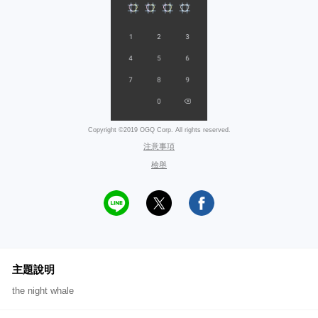
Copyright ©2019 OGQ Corp. All rights reserved.
注意事項
檢舉
主題說明
the night whale