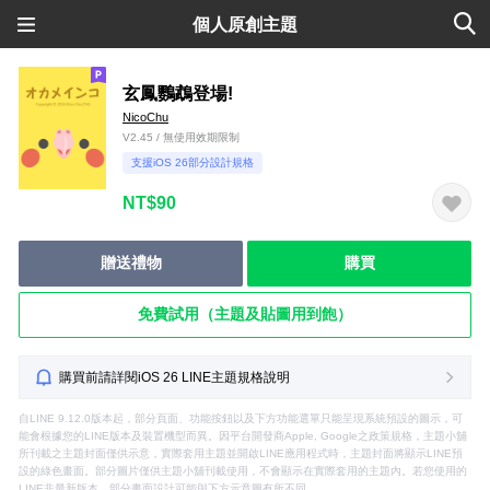
個人原創主題
玄鳳鸚鵡登場!
NicoChu
V2.45 / 無使用效期限制
支援iOS 26部分設計規格
NT$90
贈送禮物
購買
免費試用（主題及貼圖用到飽）
購買前請詳閱iOS 26 LINE主題規格說明
自LINE 9.12.0版本起，部分頁面、功能按鈕以及下方功能選單只能呈現系統預設的圖示，可
能會根據您的LINE版本及裝置機型而異。因平台開發商Apple, Google之政策規格，主題小舖
所刊載之主題封面僅供示意，實際套用主題並開啟LINE應用程式時，主題封面將顯示LINE預
設的綠色畫面。部分圖片僅供主題小舖刊載使用，不會顯示在實際套用的主題內。若您使用的
LINE非最新版本，部分畫面設計可能與下方示意圖有所不同。