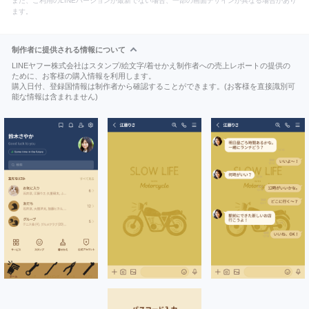
また、ご利用のLINEバージョンが最新でない場合、一部の画面デザインが異なる場合があり
ます。
制作者に提供される情報について
LINEヤフー株式会社はスタンプ/絵文字/着せかえ制作者への売上レポートの提供の
ために、お客様の購入情報を利用します。
購入日付、登録国情報は制作者から確認することができます。(お客様を直接識別可
能な情報は含まれません)