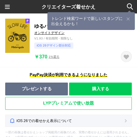
クリエイターズ着せかえ
トレンド検索ワードで新しいスタンプに
出会えるかも！
ゆるバイク［ Beige x Navy］
オンサイトデザイン
V1.93 / 有効期間 - 期限なし
iOS 26デザイン部分対応
￥370
1%還元
PayPay決済が利用できるようになりました
プレゼントする
購入する
LYPプレミアムで使い放題
iOS 26での着せかえ表示について
一部の画像は着せかえショップ掲載用の画像のため、実際の着せかえには適用されません。