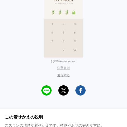
(c)2016kanon kazeno
注意事項
通報する
この着せかえの説明
スズランの清楚な着せかえです。植物やお花の好きな方に。