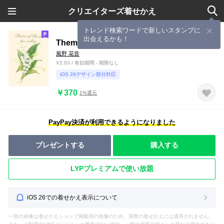
クリエイターズ着せかえ
トレンド検索ワードで新しいスタンプに
出会えるかも！
Theme of lily of the valley
風野 花音
V2.03 / 有効期間 - 期限なし
iOS 26デザイン部分対応
￥370
1%還元
PayPay決済が利用できるようになりました
プレゼントする
購入する
LYPプレミアムで使い放題
iOS 26での着せかえ表示について
一部の画像は着せかえショップ掲載用の画像のため、実際の着せかえには適用されません。