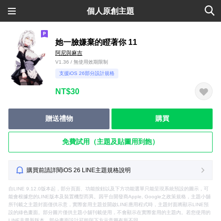
個人原創主題
她一臉嫌棄的瞪著你 11
阿尼與麻吉
V1.36 / 無使用效期限制
支援iOS 26部分設計規格
NT$30
贈送禮物
購買
免費試用（主題及貼圖用到飽）
購買前請詳閱iOS 26 LINE主題規格說明
自LINE 9.12.0版本起，部分頁面、功能按鈕以及下方功能選單只能呈現系統預設的圖示，可
能會根據您的LINE版本及裝置機型而異。因平台開發商Apple, Google之政策規格，主題小舖
所刊載之主題封面僅供示意，實際套用主題並開啟LINE應用程式時，主題封面將顯示LINE預
設的綠色畫面。部分圖片僅供主題小舖刊載使用，不會顯示在實際套用的主題內。若您使用的
LINE非最新版本，部分畫面設計可能與下方示意圖有所不同。