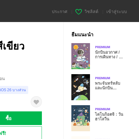
ประกาศ
|
วิชลิสต์
|
เข้าสู่ระบบ
ธีมแนะนำ
สีเขียว
นักบินอวกาศ /
การเดินทาง / สี
ม่วง
่อน
พระจันทร์หลับ
และนักบิน
 iOS 26 บางส่วน
อวกาศ
ไดโนก็อตจิ : วัน
ซื้อ
ฮาโลวีน
ฟรี!