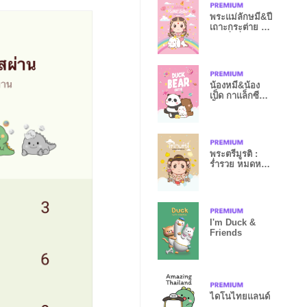
พระแม่ลักษมี&ปี
เถาะกระต่าย _
รวยมั่งคั่ง
น้องหมี&น้อง
เป็ด กาแล็กซีคิ้ว
ตี้ สีชมพู
พระตรีมูรติ :
ร่ำรวย หมดหนี้
สิน XVIII
I'm Duck &
Friends
ไดโนไทยแลนด์