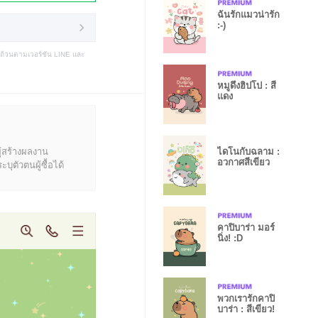
ฉันรักแมวน่ารัก
:-)
บถ้วนตามเวอร์ชัน LINE และ
หมูดึ๋งฮิปโป : สี
แดง
ู้สร้างผลงาน
ไดโนกับฉลาม :
อวกาศสีเขียว
ุตัวตนผู้ซื้อได้
คาปิบาร่า มอร์
นิ่ง! :D
พวกเรารักคาปิ
บาร่า : สีเขียว!