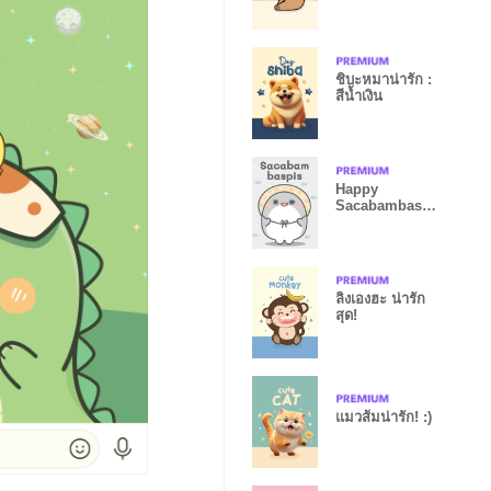
ชิบะหมาน่ารัก :
สีน้ำเงิน
Happy
Sacabambaspi
s!
ลิงเองฮะ น่ารัก
สุด!
แมวส้มน่ารัก! :)