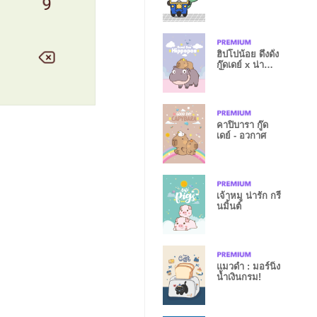
ฮิปโปน้อย ดึ๋งดั๋ง
กู๊ดเดย์ x น่า
เอ็นดู
คาปิบารา กู๊ด
เดย์ - อวกาศ
เจ้าหมู น่ารัก กรี
นมิ้นต์
แมวดำ : มอร์นิ่ง
น้ำเงินกรม!