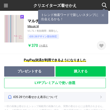
クリエイターズ着せかえ
トレンド検索ワードで新しいスタンプに
出会えるかも！
マルチカラーストライプ*ピンク
Mitsuki M
V1.71 / 有効期間 - 期限なし
iOS 26デザイン部分対応
￥370
1%還元
PayPay決済が利用できるようになりました
プレゼントする
購入する
LYPプレミアムで使い放題
iOS 26での着せかえ表示について
一部の画像は着せかえショップ掲載用の画像のため、実際の着せかえには適用されません。